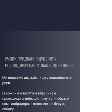
УМОВИ ПРИДБАННЯ ЦУЦЕНЯТ У
РОЗПЛІДНИКУ CARPATHIAN HUNTER HOUSE
Ми віддаємо дітлахів лише у відповідальні
руки.
Із кожним майбутнім власником
проводимо співбесіду: чому вони обрали
саме лабрадора, з якою метою беруть
собаку.